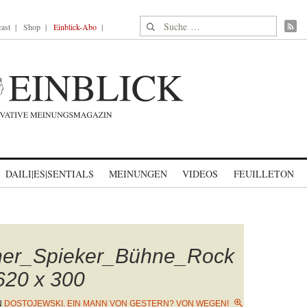
Suche nach:
ast
Shop
Einblick-Abo
DAILI|ES|SENTIALS
MEINUNGEN
VIDEOS
FEUILLETON
ner_Spieker_Bühne_Rock
620 x 300
N
DOSTOJEWSKI. EIN MANN VON GESTERN? VON WEGEN!