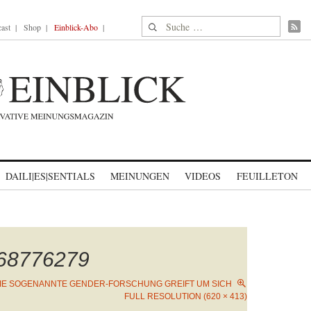
Suche nach:
ast
Shop
Einblick-Abo
DAILI|ES|SENTIALS
MEINUNGEN
VIDEOS
FEUILLETON
568776279
IE SOGENANNTE GENDER-FORSCHUNG GREIFT UM SICH
FULL RESOLUTION (620 × 413)