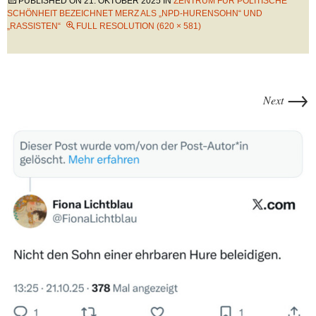
PUBLISHED ON
21. OKTOBER 2025
IN
ZENTRUM FÜR POLITISCHE
SCHÖNHEIT BEZEICHNET MERZ ALS „NPD-HURENSOHN“ UND
„RASSISTEN“
FULL RESOLUTION (620 × 581)
→
Next