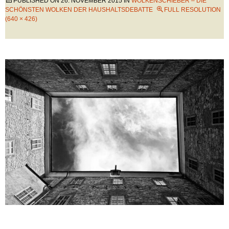
PUBLISHED ON
26. NOVEMBER 2015
IN
WOLKENSCHIEBER – DIE
SCHÖNSTEN WOLKEN DER HAUSHALTSDEBATTE
FULL RESOLUTION
(640 × 426)