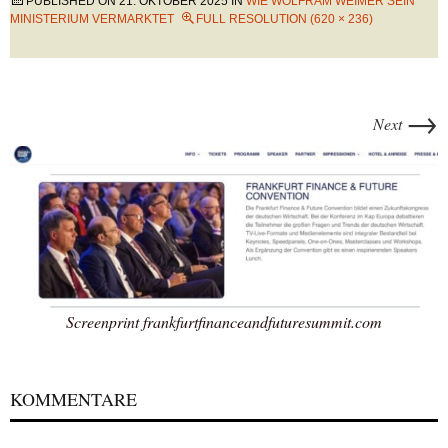
PUBLISHED ON
21. OKTOBER 2025
IN
WIE WOLFRAM WEIMER SEIN
MINISTERIUM VERMARKTET
FULL RESOLUTION (620 × 236)
→
Next
Screenprint frankfurtfinanceandfuturesummit.com
KOMMENTARE