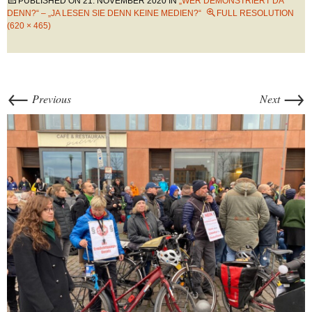
PUBLISHED ON
21. NOVEMBER 2020
IN
„WER DEMONSTRIERT DA
DENN?“ – „JA LESEN SIE DENN KEINE MEDIEN?“
FULL RESOLUTION
(620 × 465)
←
→
Previous
Next