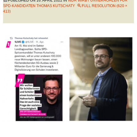
PUBLISHED ON
16. APRIL 2022
IN
WDR WIRBT UNVERHOHLEN FÜR
SPD-KANDIDATEN THOMAS KUTSCHATY
FULL RESOLUTION (620 ×
413)