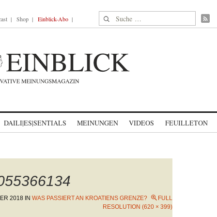
Suche nach:
ast
Shop
Einblick-Abo
DAILI|ES|SENTIALS
MEINUNGEN
VIDEOS
FEUILLETON
1055366134
ER 2018
IN
WAS PASSIERT AN KROATIENS GRENZE?
FULL
RESOLUTION (620 × 399)