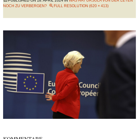
PUBLISHED ON
18. APRIL 2024
IN
WAS HAT URSULA VON DER LEYEN
NOCH ZU VERBERGEN?
FULL RESOLUTION (620 × 413)
KOMMENTARE