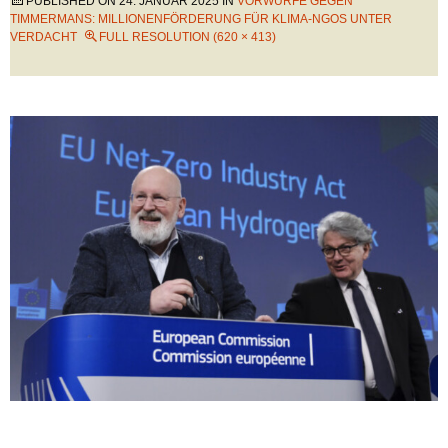
PUBLISHED ON
24. JANUAR 2025
IN
VORWÜRFE GEGEN
TIMMERMANS: MILLIONENFÖRDERUNG FÜR KLIMA-NGOS UNTER
VERDACHT
FULL RESOLUTION (620 × 413)