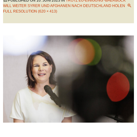
PUBLISHED ON
10. JUNI 2023
IN
TROTZ EU-EINIGUNG -BAERBOCK
WILL WEITER SYRER UND AFGHANEN NACH DEUTSCHLAND HOLEN
FULL RESOLUTION (620 × 413)