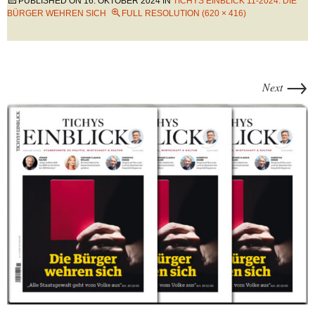
PUBLISHED ON
16. OKTOBER 2024
IN
TICHYS EINBLICK 11-2024: DIE
BÜRGER WEHREN SICH
FULL RESOLUTION (620 × 416)
→
Next