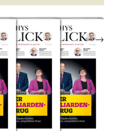
→
Next