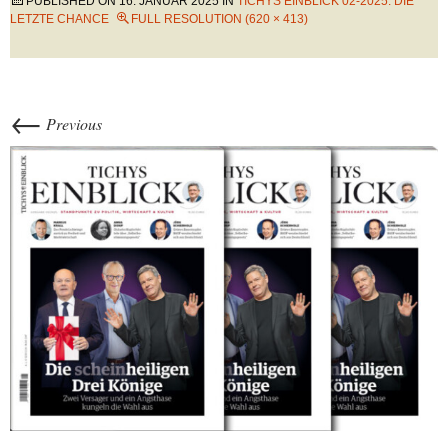
PUBLISHED ON
16. JANUAR 2025
IN
TICHYS EINBLICK 02-2025: DIE
LETZTE CHANCE
FULL RESOLUTION (620 × 413)
←
Previous