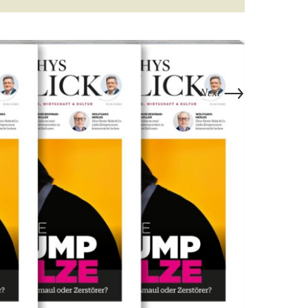
→
Next