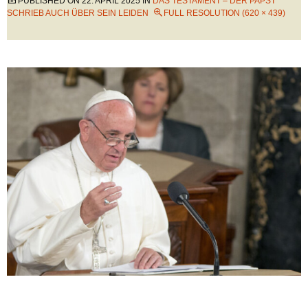
PUBLISHED ON
22. APRIL 2025
IN
DAS TESTAMENT – DER PAPST
SCHRIEB AUCH ÜBER SEIN LEIDEN
FULL RESOLUTION (620 × 439)