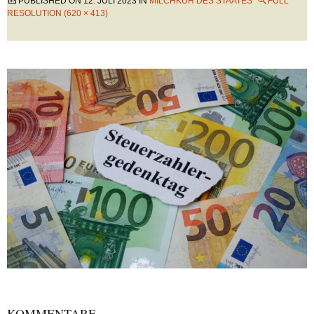
PUBLISHED ON
12. JULI 2023
IN
MILCHKUH DES STAATES
FULL
RESOLUTION (620 × 413)
KOMMENTARE