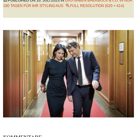
PUBLISHED ON
16. JULI 2023
IN
DAS GABEN BAERBOCK & CO. IN NUR
180 TAGEN FÜR IHR STYLING AUS
FULL RESOLUTION (620 × 414)