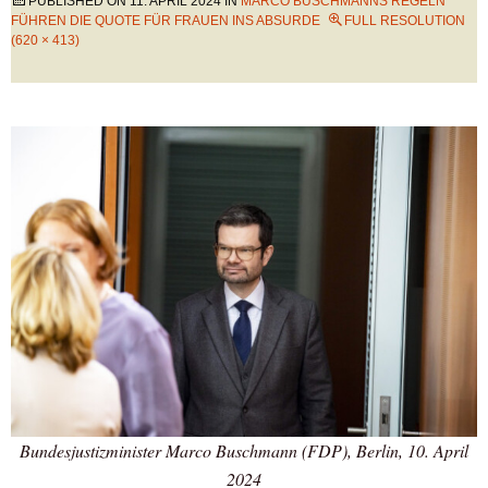
PUBLISHED ON
11. APRIL 2024
IN
MARCO BUSCHMANNS REGELN
FÜHREN DIE QUOTE FÜR FRAUEN INS ABSURDE
FULL RESOLUTION
(620 × 413)
Bundesjustizminister Marco Buschmann (FDP), Berlin, 10. April
2024