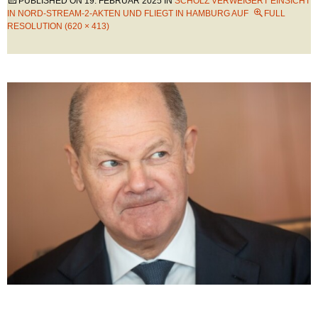
PUBLISHED ON
19. FEBRUAR 2025
IN
SCHOLZ VERWEIGERT EINSICHT
IN NORD-STREAM-2-AKTEN UND FLIEGT IN HAMBURG AUF
FULL
RESOLUTION (620 × 413)