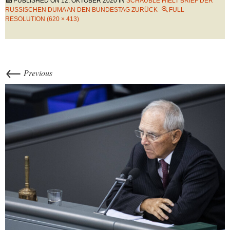
PUBLISHED ON
12. OKTOBER 2020
IN
SCHÄUBLE HIELT BRIEF DER
RUSSISCHEN DUMA AN DEN BUNDESTAG ZURÜCK
FULL
RESOLUTION (620 × 413)
←
Previous