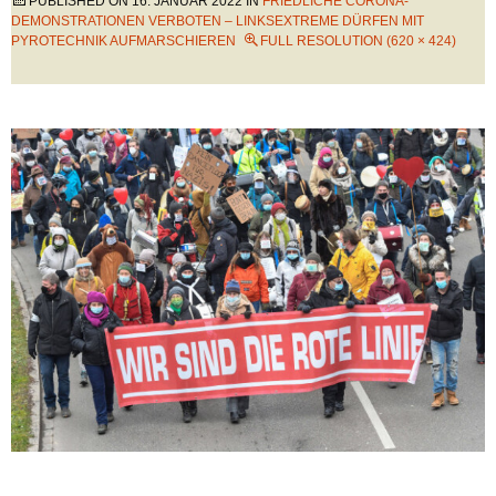
PUBLISHED ON
16. JANUAR 2022
IN
FRIEDLICHE CORONA-
DEMONSTRATIONEN VERBOTEN – LINKSEXTREME DÜRFEN MIT
PYROTECHNIK AUFMARSCHIEREN
FULL RESOLUTION (620 × 424)