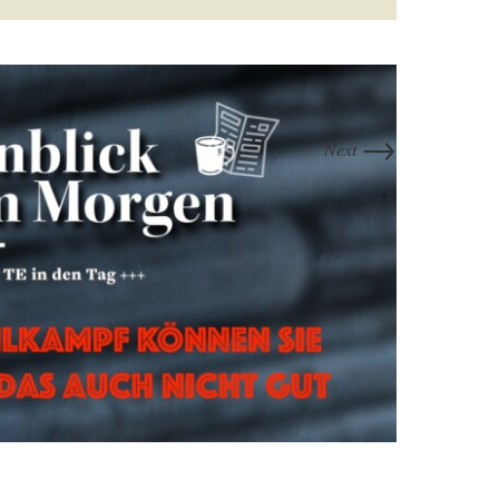
→
Next