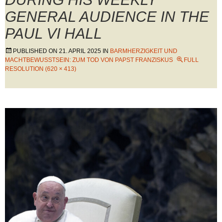
GENERAL AUDIENCE IN THE
PAUL VI HALL
PUBLISHED ON
21. APRIL 2025
IN
BARMHERZIGKEIT UND
MACHTBEWUSSTSEIN: ZUM TOD VON PAPST FRANZISKUS
FULL
RESOLUTION (620 × 413)