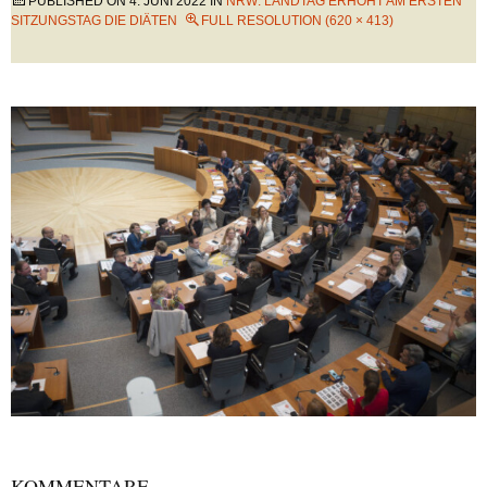
PUBLISHED ON
4. JUNI 2022
IN
NRW: LANDTAG ERHÖHT AM ERSTEN
SITZUNGSTAG DIE DIÄTEN
FULL RESOLUTION (620 × 413)
KOMMENTARE