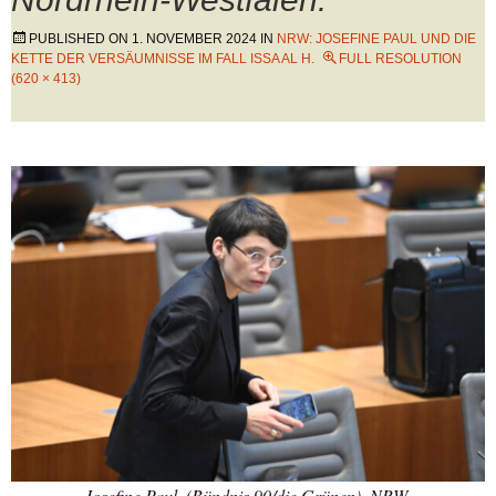
PUBLISHED ON
1. NOVEMBER 2024
IN
NRW: JOSEFINE PAUL UND DIE
KETTE DER VERSÄUMNISSE IM FALL ISSA AL H.
FULL RESOLUTION
(620 × 413)
Josefine Paul, (Bündnis 90/die Grünen), NRW-