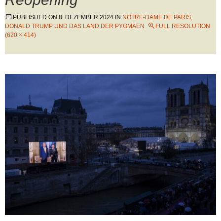
PUBLISHED ON
8. DEZEMBER 2024
IN
NOTRE-DAME DE PARIS,
DONALD TRUMP UND DAS LAND DER PYGMÄEN
FULL RESOLUTION
(620 × 414)