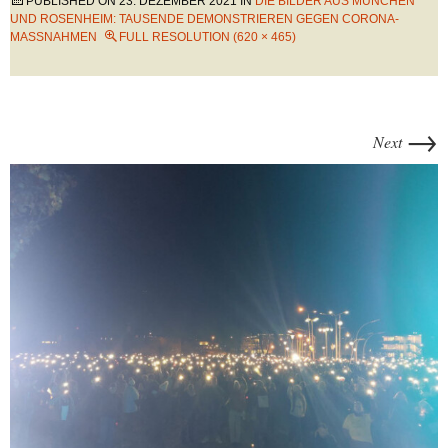
PUBLISHED ON
23. DEZEMBER 2021
IN
DIE BILDER AUS MÜNCHEN
UND ROSENHEIM: TAUSENDE DEMONSTRIEREN GEGEN CORONA-
MASSNAHMEN
FULL RESOLUTION (620 × 465)
→
Next