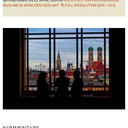
PUBLISHED ON
21. APRIL 2024
IN
NÄCHSTES TREFFEN RADIKALER
MUSLIME IN MÜNCHEN GEPLANT
FULL RESOLUTION (620 × 413)
KOMMENTARE