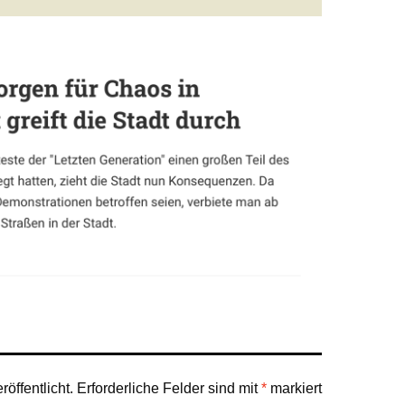
öffentlicht.
Erforderliche Felder sind mit
*
markiert