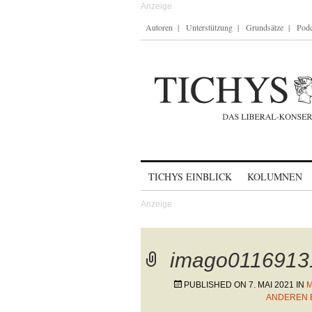
Autoren
Unterstützung
Grundsätze
Podc
Skip to content
TICHYS EINBLICK
KOLUMNEN
imago0116913
PUBLISHED ON
7. MAI 2021
IN
M
ANDEREN 