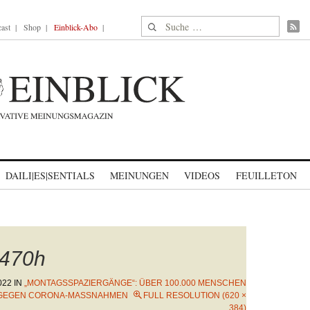
Suche nach:
ast
Shop
Einblick-Abo
DAILI|ES|SENTIALS
MEINUNGEN
VIDEOS
FEUILLETON
470h
022
IN
„MONTAGSSPAZIERGÄNGE“: ÜBER 100.000 MENSCHEN
GEGEN CORONA-MASSNAHMEN
FULL RESOLUTION (620 ×
384)