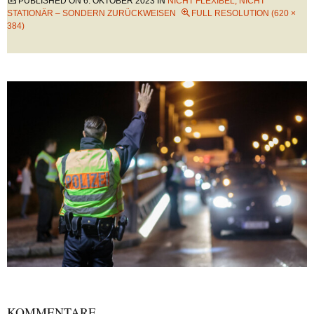
PUBLISHED ON
6. OKTOBER 2023
IN
NICHT FLEXIBEL, NICHT
STATIONÄR – SONDERN ZURÜCKWEISEN
FULL RESOLUTION (620 ×
384)
KOMMENTARE