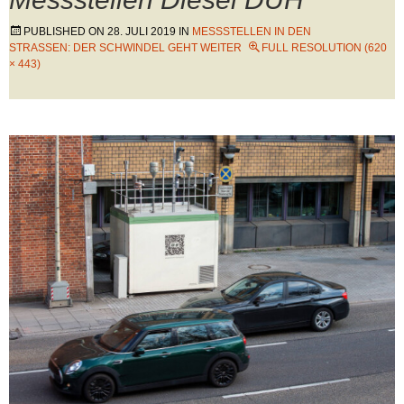
PUBLISHED ON
28. JULI 2019
IN
MESSSTELLEN IN DEN
STRASSEN: DER SCHWINDEL GEHT WEITER
FULL RESOLUTION (620
× 443)