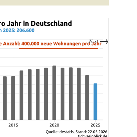
→
Next