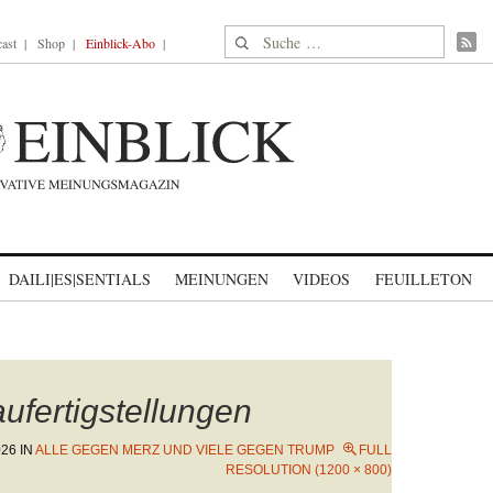
Suche nach:
ast
Shop
Einblick-Abo
DAILI|ES|SENTIALS
MEINUNGEN
VIDEOS
FEUILLETON
fertigstellungen
026
IN
ALLE GEGEN MERZ UND VIELE GEGEN TRUMP
FULL
RESOLUTION (1200 × 800)