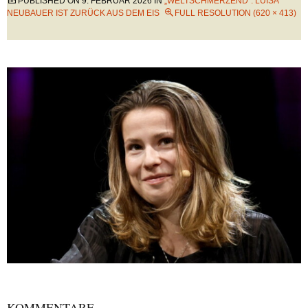
PUBLISHED ON
9. FEBRUAR 2026
IN
„WELTSCHMERZEND“: LUISA
NEUBAUER IST ZURÜCK AUS DEM EIS
FULL RESOLUTION (620 × 413)
KOMMENTARE