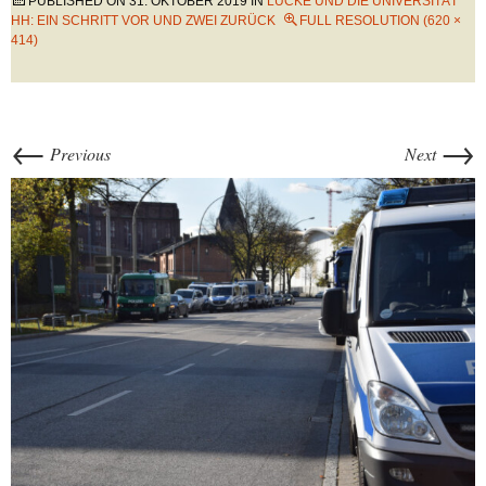
PUBLISHED ON
31. OKTOBER 2019
IN
LUCKE UND DIE UNIVERSITÄT
HH: EIN SCHRITT VOR UND ZWEI ZURÜCK
FULL RESOLUTION (620 ×
414)
←
→
Previous
Next