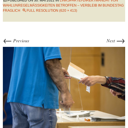
PUBLISHED ON
30. MAI 2022
IN
LINKSPARTEI-DIREKTMANDAT VON
WAHLUNREGELMÄSSIGKEITEN BETROFFEN – VERBLEIB IM BUNDESTAG F
RAGLICH
FULL RESOLUTION (620 × 413)
←
→
Previous
Next