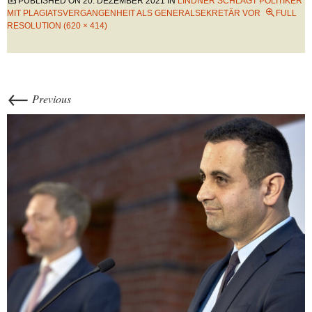
PUBLISHED ON
20. DEZEMBER 2021
IN
LINDNER SCHLÄGT POLITIKER
MIT PLAGIATSVERGANGENHEIT ALS GENERALSEKRETÄR VOR
FULL
RESOLUTION (620 × 414)
←
Previous