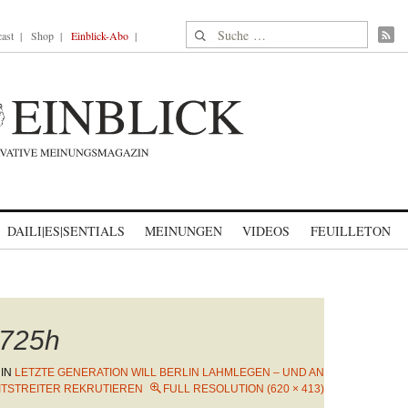
Suche nach:
ast
Shop
Einblick-Abo
DAILI|ES|SENTIALS
MEINUNGEN
VIDEOS
FEUILLETON
725h
IN
LETZTE GENERATION WILL BERLIN LAHMLEGEN – UND AN
ITSTREITER REKRUTIEREN
FULL RESOLUTION (620 × 413)