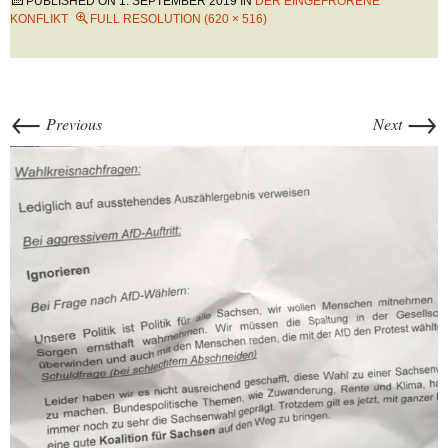
PUBLISHED ON
1. SEPTEMBER 2019
IN
DER EINGEFRORENE
KONFLIKT
FULL RESOLUTION (620 × 516)
←
→
Previous
Next