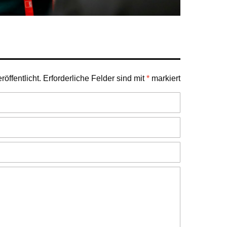
öffentlicht.
Erforderliche Felder sind mit
*
markiert