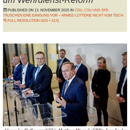
PUBLISHED ON
13. NOVEMBER 2025
IN
CDU, CSU UND SPD
TÄUSCHEN EINE EINIGUNG VOR – ARMEE-LOTTERIE NICHT VOM TISCH
FULL RESOLUTION (620 × 413)
Alexander Hoffmann (CSU), Matthias Miersch (SPD), Jens Spahn