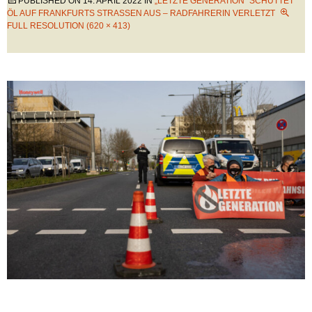
PUBLISHED ON
14. APRIL 2022
IN
„LETZTE GENERATION“ SCHÜTTET
ÖL AUF FRANKFURTS STRASSEN AUS – RADFAHRERIN VERLETZT
FULL RESOLUTION (620 × 413)