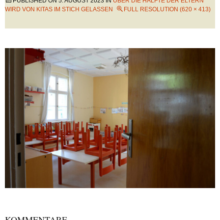
PUBLISHED ON
5. AUGUST 2023
IN
ÜBER DIE HÄLFTE DER ELTERN
WIRD VON KITAS IM STICH GELASSEN
FULL RESOLUTION (620 × 413)
KOMMENTARE