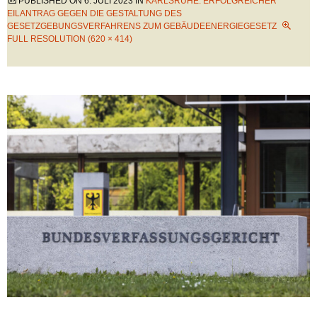
PUBLISHED ON
6. JULI 2023
IN
KARLSRUHE: ERFOLGREICHER
EILANTRAG GEGEN DIE GESTALTUNG DES
GESETZGEBUNGSVERFAHRENS ZUM GEBÄUDEENERGIEGESETZ
FULL RESOLUTION (620 × 414)