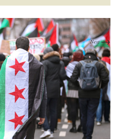
→
Next