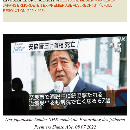
PUBLISHED ON
8. JULI 2022
IN
DEUTSCHE MEDIEN MARKIEREN
JAPANS ERMORDETEN EX-PREMIER ABE ALS „RECHTS“
FULL
RESOLUTION (620 × 408)
Der japanische Sender NHK meldet die Ermordung des früheren
Premiers Shinzo Abe, 08.07.2022