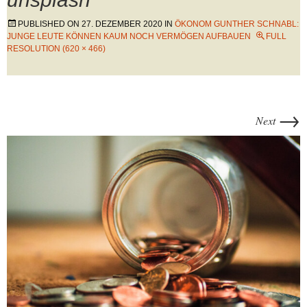
PUBLISHED ON
27. DEZEMBER 2020
IN
ÖKONOM GUNTHER SCHNABL:
JUNGE LEUTE KÖNNEN KAUM NOCH VERMÖGEN AUFBAUEN
FULL
RESOLUTION (620 × 466)
→
Next