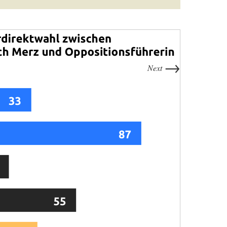
→
Next